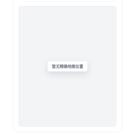
暂无精确地图位置