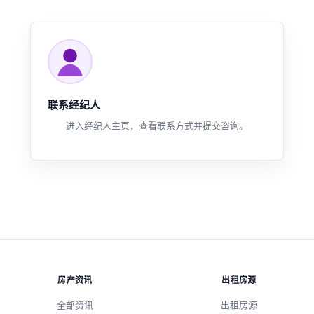
联系经纪人
进入经纪人主页，查看联系方式并提交咨询。
房产资讯
出租房源
全部资讯
出租房源