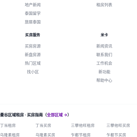
地产新闻
租房列表
泰国留学
旅居泰国
买房服务
米卡
买房房源
新闻资讯
新盘房源
联系我们
热门区域
工作机会
找小区
新功能
帮助中心
曼谷区域租房 · 买房指南（
全部区域 →
）
丁当租房
丁当买房
三攀他旺租房
三攀他旺买房
乌隆素租房
乌隆素买房
乍都节租房
乍都节买房