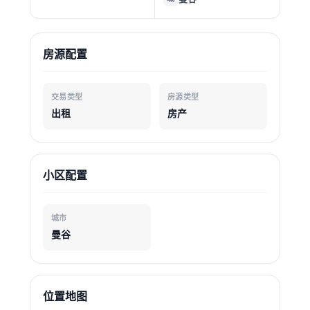
房源配置
交易类型
房源类型
出租
房产
小区配置
城市
曼谷
位置地图