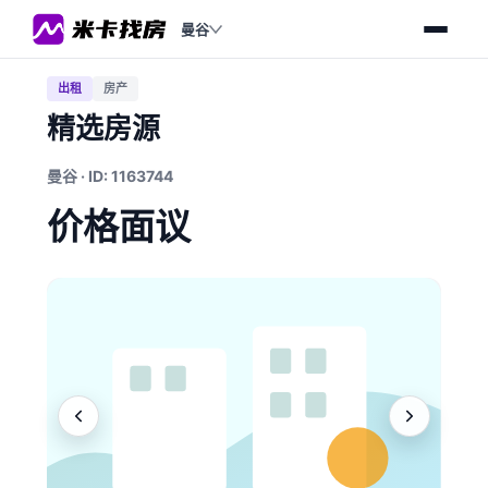
曼谷
出租
房产
精选房源
曼谷 · ID: 1163744
价格面议