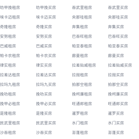
叻甲挽租房
叻甲挽买房
吞武里租房
吞武里买房
埃卡迈租房
埃卡迈买房
央那哇租房
央那哇买房
奇隆租房
奇隆买房
奔集租房
奔集买房
安努租房
安努买房
巴吞旺租房
巴吞旺买房
巴威租房
巴威买房
帕亚泰租房
帕亚泰买房
帕卡农租房
帕卡农买房
廊曼租房
廊曼买房
律实租房
律实买房
拉差贴威租房
拉差贴威买房
拉差达租房
拉差达买房
拉抛租房
拉抛买房
拉玛九租房
拉玛九买房
拍那空租房
拍那空买房
挽叻租房
挽叻买房
挽柯廉租房
挽柯廉买房
挽甲必租房
挽甲必买房
旺通郎租房
旺通郎买房
是隆租房
是隆买房
暹罗租房
暹罗买房
民武里租房
民武里买房
水门租房
水门买房
沙吞租房
沙吞买房
澎蓬租房
澎蓬买房