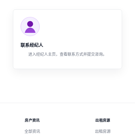
联系经纪人
进入经纪人主页，查看联系方式并提交咨询。
房产资讯
出租房源
全部资讯
出租房源