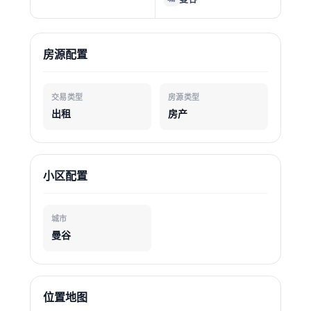
房源配置
交易类型
房源类型
出租
房产
小区配置
城市
曼谷
位置地图