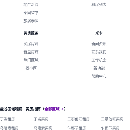
地产新闻
租房列表
泰国留学
旅居泰国
买房服务
米卡
买房房源
新闻资讯
新盘房源
联系我们
热门区域
工作机会
找小区
新功能
帮助中心
曼谷区域租房 · 买房指南（
全部区域 →
）
丁当租房
丁当买房
三攀他旺租房
三攀他旺买房
乌隆素租房
乌隆素买房
乍都节租房
乍都节买房