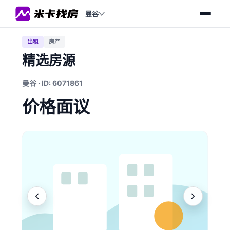
曼谷
出租
房产
精选房源
曼谷 · ID: 6071861
价格面议