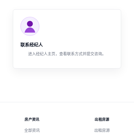
联系经纪人
进入经纪人主页，查看联系方式并提交咨询。
房产资讯
出租房源
全部资讯
出租房源