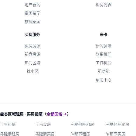
地产新闻
租房列表
泰国留学
旅居泰国
买房服务
米卡
买房房源
新闻资讯
新盘房源
联系我们
热门区域
工作机会
找小区
新功能
帮助中心
曼谷区域租房 · 买房指南（
全部区域 →
）
丁当租房
丁当买房
三攀他旺租房
三攀他旺买房
乌隆素租房
乌隆素买房
乍都节租房
乍都节买房