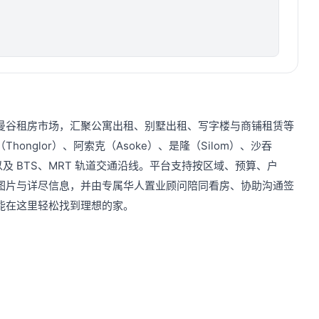
曼谷租房市场，汇聚公寓出租、别墅出租、写字楼与商铺租赁等
honglor）、阿索克（Asoke）、是隆（Silom）、沙吞
圈，以及 BTS、MRT 轨道交通沿线。平台支持按区域、预算、户
图片与详尽信息，并由专属华人置业顾问陪同看房、协助沟通签
能在这里轻松找到理想的家。