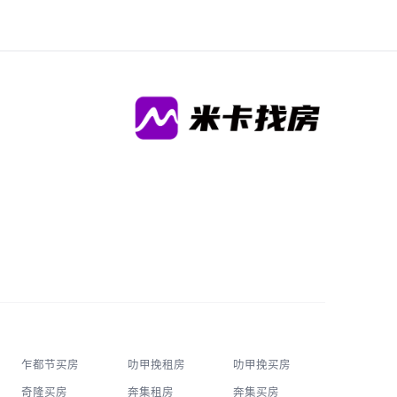
乍都节买房
叻甲挽租房
叻甲挽买房
奇隆买房
奔集租房
奔集买房