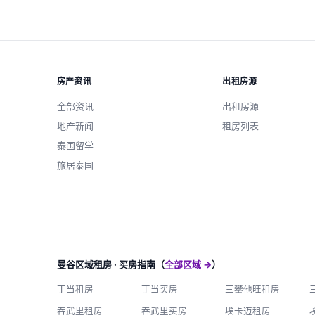
房产资讯
出租房源
全部资讯
出租房源
地产新闻
租房列表
泰国留学
旅居泰国
曼谷区域租房 · 买房指南（
全部区域 →
）
丁当租房
丁当买房
三攀他旺租房
吞武里租房
吞武里买房
埃卡迈租房