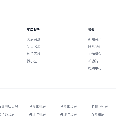
买房服务
米卡
买房房源
新闻资讯
新盘房源
联系我们
热门区域
工作机会
找小区
新功能
帮助中心
三攀他旺买房
乌隆素租房
乌隆素买房
乍都节租房
埃卡迈买房
央那哇租房
央那哇买房
奇隆租房