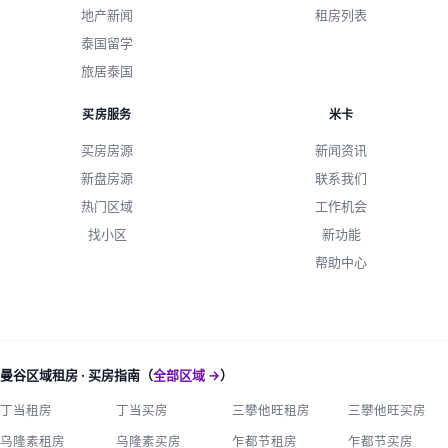
地产新闻
租房列表
泰国留学
旅居泰国
买房服务
米卡
买房房源
新闻资讯
新盘房源
联系我们
热门区域
工作机会
找小区
新功能
帮助中心
曼谷区域租房 · 买房指南（
全部区域 →
）
丁当租房
丁当买房
三攀他旺租房
三攀他旺买房
乌隆素租房
乌隆素买房
乍都节租房
乍都节买房