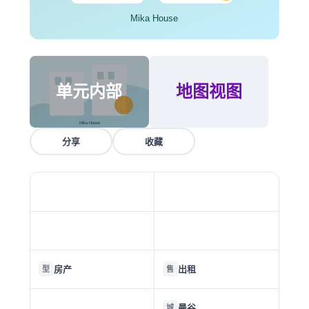
单元内部
地图视图
分享
收藏
房产
出租
型
售
曼谷
城