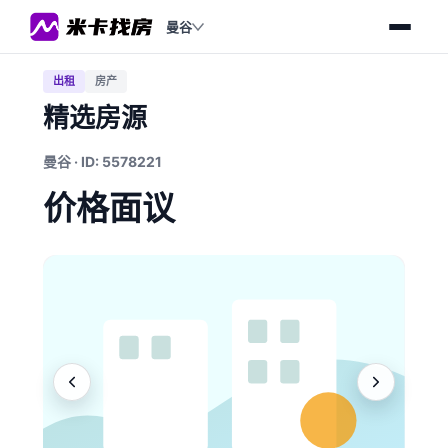
曼谷
出租
房产
精选房源
曼谷 · ID: 5578221
价格面议