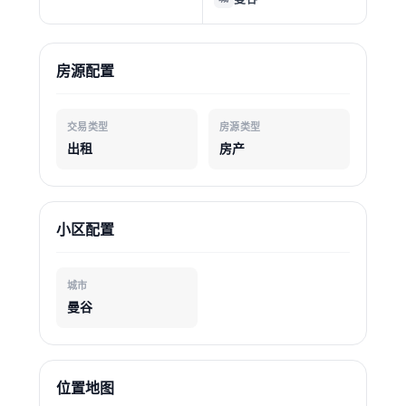
房源配置
交易类型
房源类型
出租
房产
小区配置
城市
曼谷
位置地图