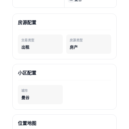
房源配置
交易类型
房源类型
出租
房产
小区配置
城市
曼谷
位置地图