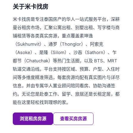
关于米卡找房
米卡找房是专注泰国房产的华人一站式服务平台，深耕
曼谷租房市场，汇聚公寓出租、别墅出租、写字楼与商
铺租赁等各类真实房源，重点覆盖素坤逸
（Sukhumvit）、通罗（Thonglor）、阿索克
（Asoke）、是隆（Silom）、沙吞（Sathorn）、乍
都节（Chatuchak）等热门生活圈，以及 BTS、MRT
轨道交通沿线。平台支持按区域、预算、户型、入住时
间等多维度精准筛选，每套房源均配有真实图片与详尽
信息，并由专属华人置业顾问陪同看房、协助沟通签
约。无论您是赴泰工作、留学、旅居还是长租定居，都
能在这里轻松找到理想的家。
浏览租房房源
查看买房房源