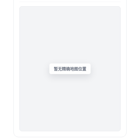
暂无精确地图位置