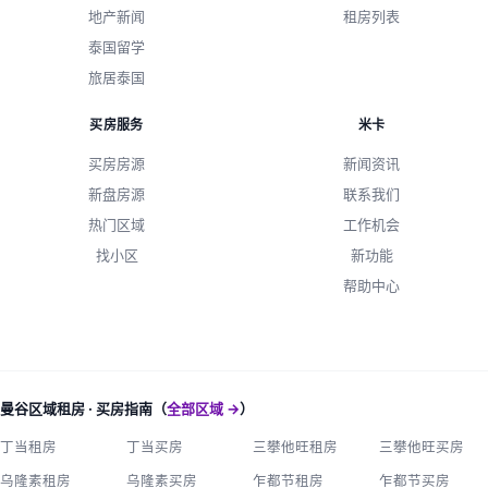
地产新闻
租房列表
泰国留学
旅居泰国
买房服务
米卡
买房房源
新闻资讯
新盘房源
联系我们
热门区域
工作机会
找小区
新功能
帮助中心
曼谷区域租房 · 买房指南（
全部区域 →
）
丁当租房
丁当买房
三攀他旺租房
三攀他旺买房
乌隆素租房
乌隆素买房
乍都节租房
乍都节买房