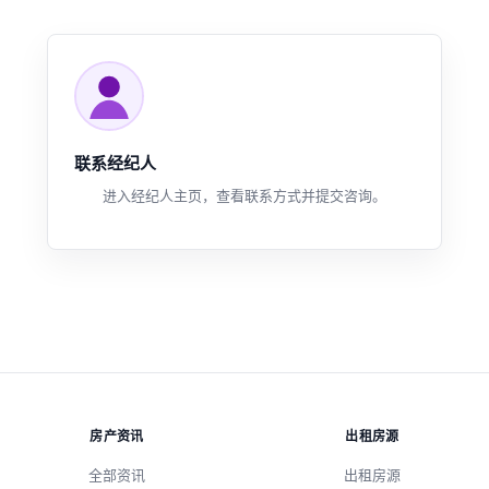
联系经纪人
进入经纪人主页，查看联系方式并提交咨询。
房产资讯
出租房源
全部资讯
出租房源