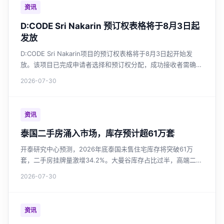
资讯
D:CODE Sri Nakarin 预订权表格将于8月3日起
发放
D:CODE Sri Nakarin项目的预订权表格将于8月3日起开始发
放。该项目已完成申请者选择和预订权分配，成功接收者需确认
并提交财务评估文件。
2026-07-30
资讯
泰国二手房涌入市场，库存预计超61万套
开泰研究中心预测，2026年底泰国未售住宅库存将突破61万
套，二手房挂牌量激增34.2%。大曼谷库存占比过半，高端二手
供应增长最快。市场供过于求强化买家议价能力，开发商投资谨
2026-07-30
慎。政府延长房贷优惠，但提振作用有限。
资讯