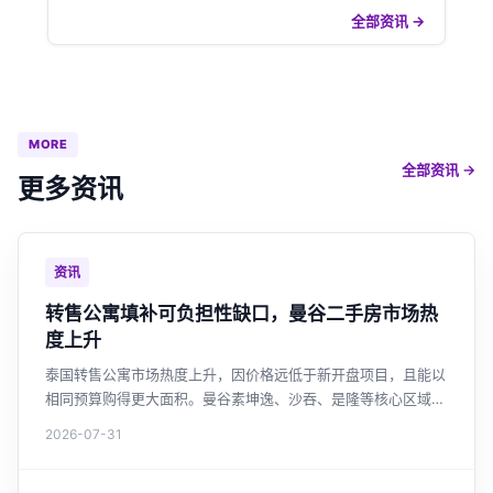
全部资讯 →
MORE
全部资讯 →
更多资讯
资讯
转售公寓填补可负担性缺口，曼谷二手房市场热
度上升
泰国转售公寓市场热度上升，因价格远低于新开盘项目，且能以
相同预算购得更大面积。曼谷素坤逸、沙吞、是隆等核心区域转
售活跃，外国买家约占三成。全国未售住宅库存高企，开发商持
2026-07-31
续缩减新盘，转售市场正成为购房者高性价比之选。