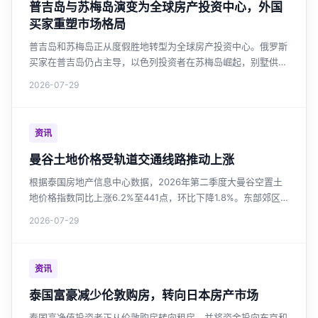
普吉岛与苏梅岛演变为全球房产投资中心，外国
买家重塑市场格局
普吉岛和苏梅岛正从度假胜地转型为全球房产投资中心。俄罗斯
买家在普吉岛仍占主导，以色列投资者在苏梅岛崛起，别墅供应
量激增超越普吉岛，市场呼吁加强监管与房产税改革。
2026-07-29
资讯
曼谷土地价格受轨道交通线路推动上涨
根据泰国房地产信息中心数据，2026年第二季度大曼谷空置土
地价格指数同比上涨6.2%至441点，环比下降1.8%。东部郊区
土地价格涨幅最大，达36.3%。轨道交通沿线土地价值持续上
2026-07-29
升，绿色线延长段涨幅17.6%。市场整体趋于稳定，但新线路投
资区域仍具增长潜力。对于关注曼谷房价和泰国投资房产的投资
者，这是重要的市场参考。
资讯
泰国富豪减少伦敦购房，转向日本房产市场
泰国高净值投资者正从伦敦购房转向租房，并将资金投向东京和