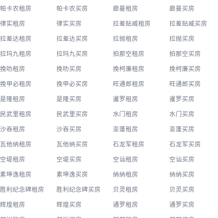
帕卡农租房
帕卡农买房
廊曼租房
廊曼买房
律实租房
律实买房
拉差贴威租房
拉差贴威买房
拉差达租房
拉差达买房
拉抛租房
拉抛买房
拉玛九租房
拉玛九买房
拍那空租房
拍那空买房
挽叻租房
挽叻买房
挽柯廉租房
挽柯廉买房
挽甲必租房
挽甲必买房
旺通郎租房
旺通郎买房
是隆租房
是隆买房
暹罗租房
暹罗买房
民武里租房
民武里买房
水门租房
水门买房
沙吞租房
沙吞买房
澎蓬租房
澎蓬买房
瓦他纳租房
瓦他纳买房
石龙军租房
石龙军买房
空堤租房
空堤买房
空讪租房
空讪买房
素坤逸租房
素坤逸买房
纳纳租房
纳纳买房
胜利纪念碑租房
胜利纪念碑买房
贝灵租房
贝灵买房
辉煌租房
辉煌买房
通罗租房
通罗买房