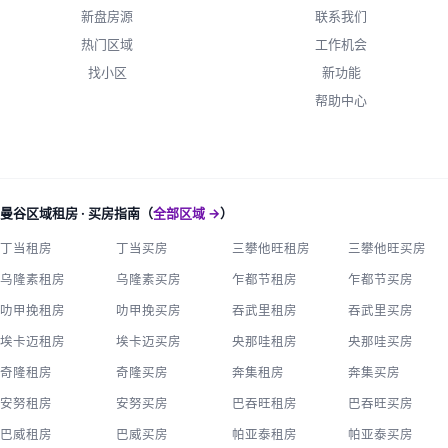
新盘房源
联系我们
热门区域
工作机会
找小区
新功能
帮助中心
曼谷区域租房 · 买房指南（
全部区域 →
）
丁当租房
丁当买房
三攀他旺租房
三攀他旺买房
乌隆素租房
乌隆素买房
乍都节租房
乍都节买房
叻甲挽租房
叻甲挽买房
吞武里租房
吞武里买房
埃卡迈租房
埃卡迈买房
央那哇租房
央那哇买房
奇隆租房
奇隆买房
奔集租房
奔集买房
安努租房
安努买房
巴吞旺租房
巴吞旺买房
巴威租房
巴威买房
帕亚泰租房
帕亚泰买房