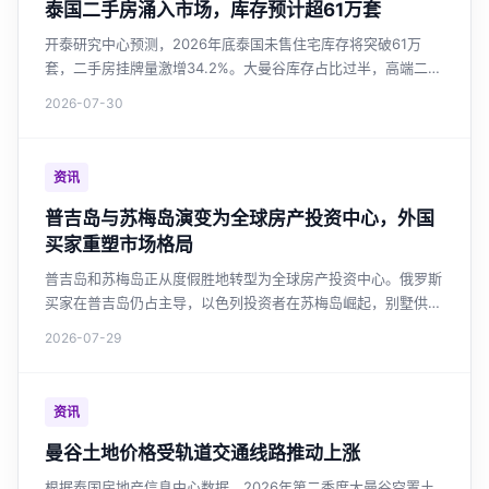
泰国二手房涌入市场，库存预计超61万套
开泰研究中心预测，2026年底泰国未售住宅库存将突破61万
套，二手房挂牌量激增34.2%。大曼谷库存占比过半，高端二手
供应增长最快。市场供过于求强化买家议价能力，开发商投资谨
2026-07-30
慎。政府延长房贷优惠，但提振作用有限。
资讯
普吉岛与苏梅岛演变为全球房产投资中心，外国
买家重塑市场格局
普吉岛和苏梅岛正从度假胜地转型为全球房产投资中心。俄罗斯
买家在普吉岛仍占主导，以色列投资者在苏梅岛崛起，别墅供应
量激增超越普吉岛，市场呼吁加强监管与房产税改革。
2026-07-29
资讯
曼谷土地价格受轨道交通线路推动上涨
根据泰国房地产信息中心数据，2026年第二季度大曼谷空置土