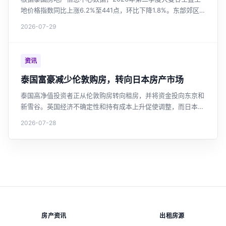
地价格指数同比上涨6.2%至441点，环比下降1.8%。东部郊区
土地价格涨幅最大，达36.3%。轨道交通沿线土地价值持续上
2026-07-29
升，绿色线延长段涨幅17.6%。市场整体趋于稳定，但新线路投
资区域仍具增长潜力。对于关注曼谷房价和泰国投资房产的投资
者，这是重要的市场参考。
资讯
泰国富豪减少伦敦购房，转向日本房产市场
泰国高净值投资者正从伦敦购房转向租房，并将资金投向东京和
新雪谷。英国经济不确定性和持有成本上升促使调整，而日本因
日元贬值和市场稳定更具吸引力。这一趋势反映了泰国投资者海
2026-07-28
外房产投资策略的新变化。
房产资讯
出租房源