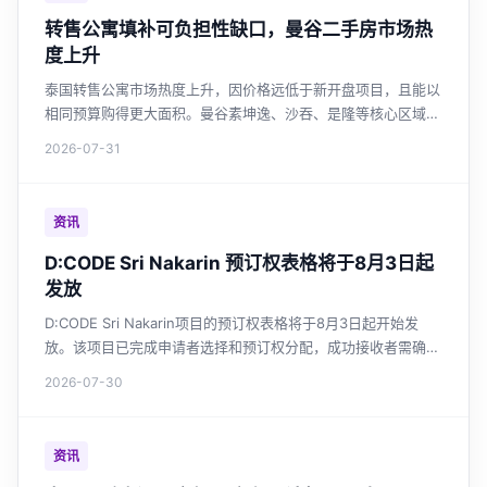
转售公寓填补可负担性缺口，曼谷二手房市场热
度上升
泰国转售公寓市场热度上升，因价格远低于新开盘项目，且能以
相同预算购得更大面积。曼谷素坤逸、沙吞、是隆等核心区域转
售活跃，外国买家约占三成。全国未售住宅库存高企，开发商持
2026-07-31
续缩减新盘，转售市场正成为购房者高性价比之选。
资讯
D:CODE Sri Nakarin 预订权表格将于8月3日起
发放
D:CODE Sri Nakarin项目的预订权表格将于8月3日起开始发
放。该项目已完成申请者选择和预订权分配，成功接收者需确认
并提交财务评估文件。
2026-07-30
资讯