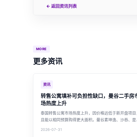
← 返回资讯列表
MORE
更多资讯
资讯
转售公寓填补可负担性缺口，曼谷二手房
场热度上升
泰国转售公寓市场热度上升，因价格远低于新开盘项目
且能以相同预算购得更大面积。曼谷素坤逸、沙吞、是
等核心区域转售活跃，外国买家约占三成。全国未售住
2026-07-31
库存高企，开发商持续缩减新盘，转售市场正成为购房