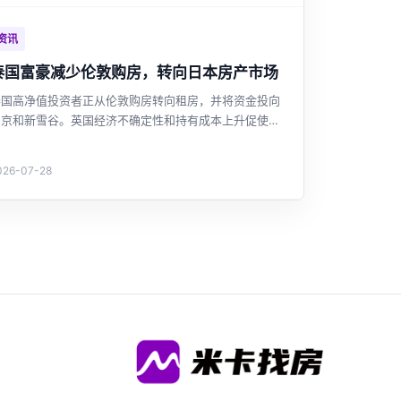
资讯
泰国富豪减少伦敦购房，转向日本房产市场
泰国高净值投资者正从伦敦购房转向租房，并将资金投向
东京和新雪谷。英国经济不确定性和持有成本上升促使调
整，而日本因日元贬值和市场稳定更具吸引力。这一趋势
反映了泰国投资者海外房产投资策略的新变化。
026-07-28