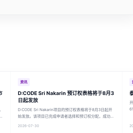
资讯
市
D:CODE Sri Nakarin 预订权表格将于8月3
日起发放
6
，
D:CODE Sri Nakarin项目的预订权表格将于8月3日起开
隆
始发放。该项目已完成申请者选择和预订权分配，成功接
宅
收者需确认并提交财务评估文件。
2026-07-30
2
者