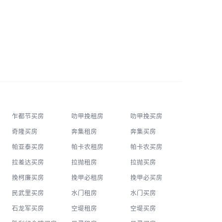
乍都节买房
叻甲挽租房
叻甲挽买房
奇隆买房
奔集租房
奔集买房
帕亚泰买房
帕卡农租房
帕卡农买房
拉差达买房
拉抛租房
拉抛买房
挽柯廉买房
挽甲必租房
挽甲必买房
民武里买房
水门租房
水门买房
石龙军买房
空堤租房
空堤买房