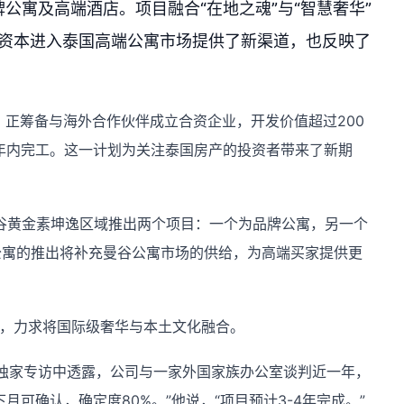
公寓及高端酒店。项目融合“在地之魂”与“智慧奢华”
国资本进入泰国高端公寓市场提供了新渠道，也反映了
（RML）正筹备与海外合作伙伴成立合资企业，开发价值超过200
年内完工。这一计划为关注泰国房产的投资者带来了新期
曼谷黄金素坤逸区域推出两个项目：一个为品牌公寓，另一个
公寓的推出将补充曼谷公寓市场的供给，为高端买家提供更
理念，力求将国际级奢华与本土文化融合。
isha在独家专访中透露，公司与一家外国家族办公室谈判近一年，
月可确认，确定度80%。”他说，“项目预计3-4年完成。”