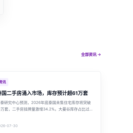
全部资讯 →
资讯
泰国二手房涌入市场，库存预计超61万套
开泰研究中心预测，2026年底泰国未售住宅库存将突破
1万套，二手房挂牌量激增34.2%。大曼谷库存占比过
半，高端二手供应增长最快。市场供过于求强化买家议价
能力，开发商投资谨慎。政府延长房贷优惠，但提振作用
026-07-30
有限。