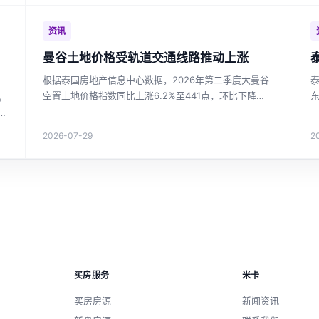
资讯
，
曼谷土地价格受轨道交通线路推动上涨
根据泰国房地产信息中心数据，2026年第二季度大曼谷
空置土地价格指数同比上涨6.2%至441点，环比下降
。
1.8%。东部郊区土地价格涨幅最大，达36.3%。轨道交
崛
通沿线土地价值持续上升，绿色线延长段涨幅17.6%。市
房
2026-07-29
2
场整体趋于稳定，但新线路投资区域仍具增长潜力。对于
关注曼谷房价和泰国投资房产的投资者，这是重要的市场
参考。
买房服务
米卡
买房房源
新闻资讯