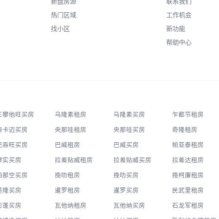
新盘房源
联系我们
热门区域
工作机会
找小区
新功能
帮助中心
三攀他旺买房
乌隆素租房
乌隆素买房
乍都节租房
埃卡迈买房
央那哇租房
央那哇买房
奇隆租房
巴吞旺买房
巴威租房
巴威买房
帕亚泰租房
律实买房
拉差贴威租房
拉差贴威买房
拉差达租房
拍那空买房
挽叻租房
挽叻买房
挽柯廉租房
是隆买房
暹罗租房
暹罗买房
民武里租房
澎蓬买房
瓦他纳租房
瓦他纳买房
石龙军租房