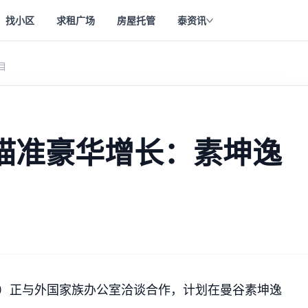
找小区
求租广场
房屋托管
泰资讯
目
and瞄准豪华增长：素坤逸
（RML）正与外国家族办公室洽谈合作，计划在曼谷素坤逸