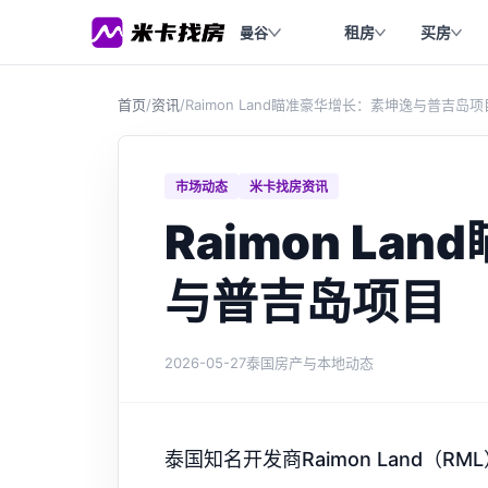
租房
买房
曼谷
首页
/
资讯
/
Raimon Land瞄准豪华增长：素坤逸与普吉岛项
市场动态
米卡找房资讯
Raimon L
与普吉岛项目
2026-05-27
泰国房产与本地动态
泰国知名开发商Raimon Land