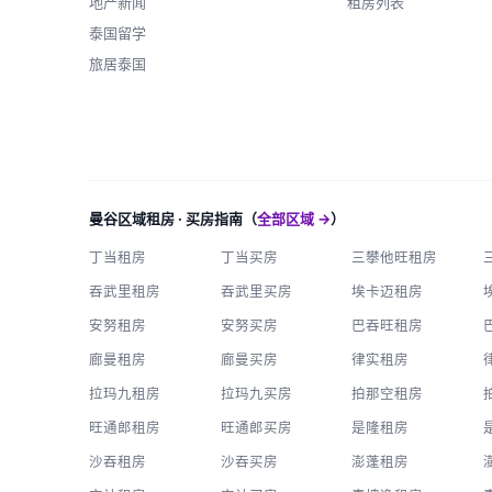
地产新闻
租房列表
泰国留学
旅居泰国
曼谷区域租房 · 买房指南（
全部区域 →
）
丁当租房
丁当买房
三攀他旺租房
吞武里租房
吞武里买房
埃卡迈租房
安努租房
安努买房
巴吞旺租房
廊曼租房
廊曼买房
律实租房
拉玛九租房
拉玛九买房
拍那空租房
旺通郎租房
旺通郎买房
是隆租房
沙吞租房
沙吞买房
澎蓬租房