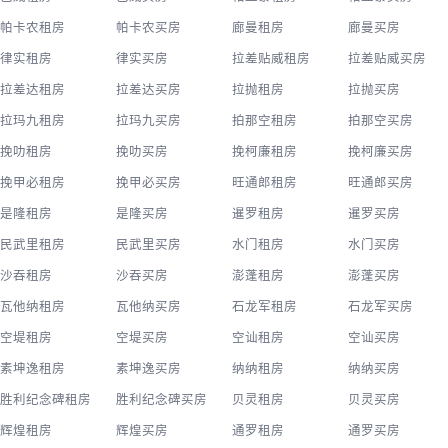
帕卡农租房
帕卡农买房
廊曼租房
廊曼买房
律实租房
律实买房
拉差贴威租房
拉差贴威买房
拉差达租房
拉差达买房
拉抛租房
拉抛买房
拉玛九租房
拉玛九买房
拍那空租房
拍那空买房
挽叻租房
挽叻买房
挽柯廉租房
挽柯廉买房
挽甲必租房
挽甲必买房
旺通郎租房
旺通郎买房
是隆租房
是隆买房
暹罗租房
暹罗买房
民武里租房
民武里买房
水门租房
水门买房
沙吞租房
沙吞买房
澎蓬租房
澎蓬买房
瓦他纳租房
瓦他纳买房
石龙军租房
石龙军买房
空堤租房
空堤买房
空讪租房
空讪买房
素坤逸租房
素坤逸买房
纳纳租房
纳纳买房
胜利纪念碑租房
胜利纪念碑买房
贝灵租房
贝灵买房
辉煌租房
辉煌买房
通罗租房
通罗买房