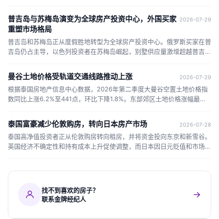
供过于求强化买家议价能力，开发商投资谨慎。政府延长房贷优惠，但提
振作用有限。
普吉岛与苏梅岛演变为全球房产投资中心，外国买家
2026-07-29
重塑市场格局
普吉岛和苏梅岛正从度假胜地转型为全球房产投资中心。俄罗斯买家在普
吉岛仍占主导，以色列投资者在苏梅岛崛起，别墅供应量激增超越普吉
岛，市场呼吁加强监管与房产税改革。
曼谷土地价格受轨道交通线路推动上涨
2026-07-29
根据泰国房地产信息中心数据，2026年第二季度大曼谷空置土地价格指
数同比上涨6.2%至441点，环比下降1.8%。东部郊区土地价格涨幅最
大，达36.3%。轨道交通沿线土地价值持续上升，绿色线延长段涨幅
17.6%。市场整体趋于稳定，但新线路投资区域仍具增长潜力。对于关注
泰国富豪减少伦敦购房，转向日本房产市场
2026-07-28
曼谷房价和泰国投资房产的投资者，这是重要的市场参考。
泰国高净值投资者正从伦敦购房转向租房，并将资金投向东京和新雪谷。
英国经济不确定性和持有成本上升促使调整，而日本因日元贬值和市场稳
定更具吸引力。这一趋势反映了泰国投资者海外房产投资策略的新变化。
找不到喜欢的房子？
→
联系金牌经纪人