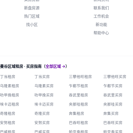
新盘房源
联系我们
热门区域
工作机会
找小区
新功能
帮助中心
曼谷区域租房 · 买房指南（
全部区域 →
）
丁当租房
丁当买房
三攀他旺租房
三攀他旺买房
乌隆素租房
乌隆素买房
乍都节租房
乍都节买房
叻甲挽租房
叻甲挽买房
吞武里租房
吞武里买房
埃卡迈租房
埃卡迈买房
央那哇租房
央那哇买房
奇隆租房
奇隆买房
奔集租房
奔集买房
安努租房
安努买房
巴吞旺租房
巴吞旺买房
巴威租房
巴威买房
帕亚泰租房
帕亚泰买房