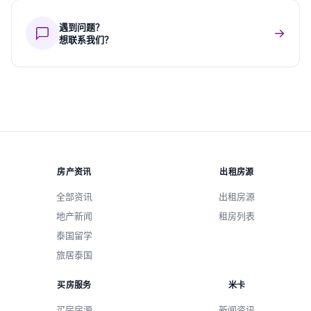
遇到问题？
→
想联系我们？
房产资讯
出租房源
全部资讯
出租房源
地产新闻
租房列表
泰国留学
旅居泰国
买房服务
米卡
买房房源
新闻资讯