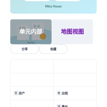
单元内部
地图视图
分享
收藏
房产
出租
型
售
曼谷
城