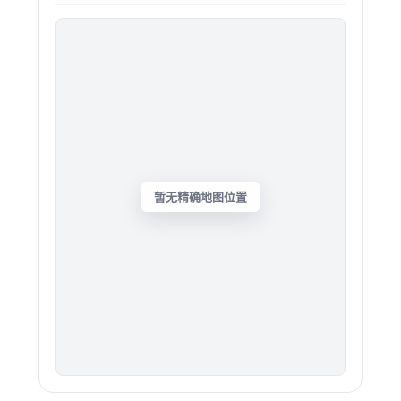
暂无精确地图位置