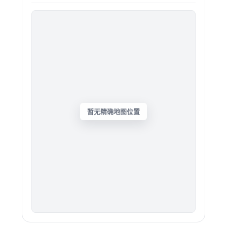
暂无精确地图位置