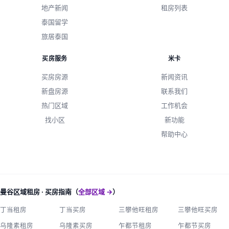
地产新闻
租房列表
泰国留学
旅居泰国
买房服务
米卡
买房房源
新闻资讯
新盘房源
联系我们
热门区域
工作机会
找小区
新功能
帮助中心
曼谷区域租房 · 买房指南（
全部区域 →
）
丁当租房
丁当买房
三攀他旺租房
三攀他旺买房
乌隆素租房
乌隆素买房
乍都节租房
乍都节买房