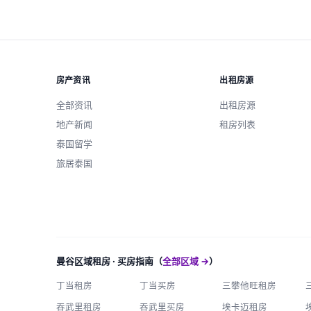
房产资讯
出租房源
全部资讯
出租房源
地产新闻
租房列表
泰国留学
旅居泰国
曼谷区域租房 · 买房指南（
全部区域 →
）
丁当租房
丁当买房
三攀他旺租房
吞武里租房
吞武里买房
埃卡迈租房