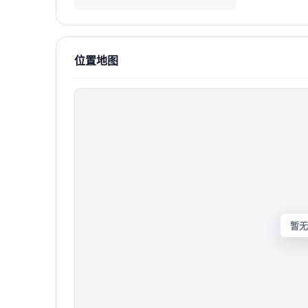
位置地图
暂无