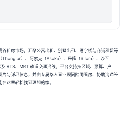
曼谷租房市场，汇聚公寓出租、别墅出租、写字楼与商铺租赁等
honglor）、阿索克（Asoke）、是隆（Silom）、沙吞
圈，以及 BTS、MRT 轨道交通沿线。平台支持按区域、预算、户
图片与详尽信息，并由专属华人置业顾问陪同看房、协助沟通签
能在这里轻松找到理想的家。