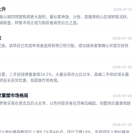
上升
2026-07-31
能以相同预算购得更大面积。曼谷素坤逸、沙吞、是隆等核心区域转售活跃，
减新盘，转售市场正成为购房者高性价比之选。
放
2026-07-30
3日起开始发放。该项目已完成申请者选择和预订权分配，成功接收者需确认并提交财务
2026-07-30
万套，二手房挂牌量激增34.2%。大曼谷库存占比过半，高端二手供应增长最
府延长房贷优惠，但提振作用有限。
家重塑市场格局
2026-07-29
罗斯买家在普吉岛仍占主导，以色列投资者在苏梅岛崛起，别墅供应量激增超
2026-07-29
土地价格指数同比上涨6.2%至441点，环比下降1.8%。东部郊区土地价格涨