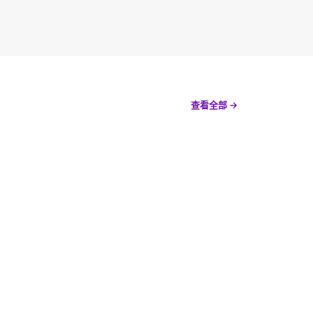
查看全部 →