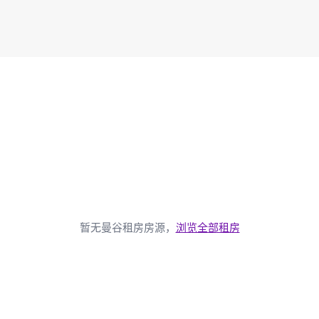
暂无曼谷租房房源，
浏览全部租房