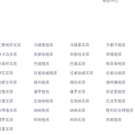
帮助中心
三攀他旺买房
乌隆素租房
乌隆素买房
乍都节租房
埃卡迈买房
央那哇租房
央那哇买房
奇隆租房
巴吞旺买房
巴威租房
巴威买房
帕亚泰租房
律实买房
拉差贴威租房
拉差贴威买房
拉差达租房
拍那空买房
挽叻租房
挽叻买房
挽柯廉租房
是隆买房
暹罗租房
暹罗买房
民武里租房
澎蓬买房
瓦他纳租房
瓦他纳买房
石龙军租房
素坤逸买房
纳纳租房
纳纳买房
胜利纪念碑租房
通罗买房
邦树租房
邦树买房
邦那租房
阿里买房