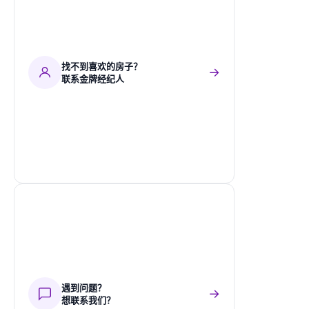
找不到喜欢的房子？
→
联系金牌经纪人
遇到问题？
→
想联系我们？