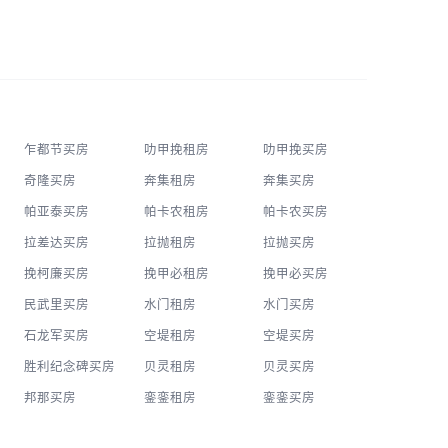
乍都节买房
叻甲挽租房
叻甲挽买房
奇隆买房
奔集租房
奔集买房
帕亚泰买房
帕卡农租房
帕卡农买房
拉差达买房
拉抛租房
拉抛买房
挽柯廉买房
挽甲必租房
挽甲必买房
民武里买房
水门租房
水门买房
石龙军买房
空堤租房
空堤买房
胜利纪念碑买房
贝灵租房
贝灵买房
邦那买房
銮銮租房
銮銮买房