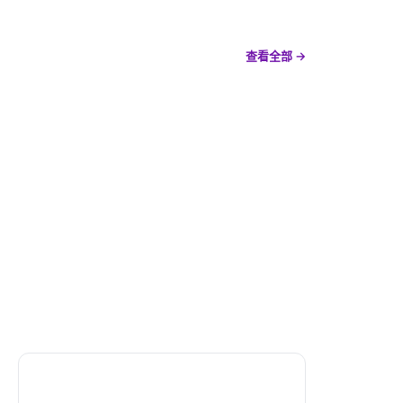
查看全部 →