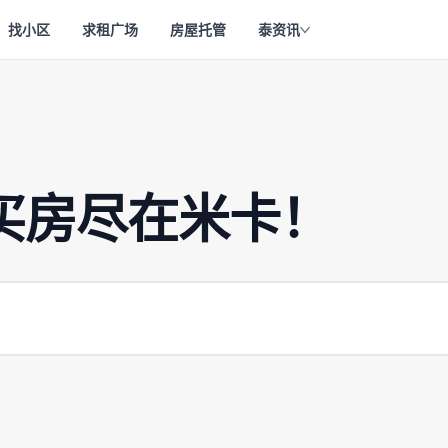
找小区
求租广场
房屋托管
泰资讯
买房尽在米卡！