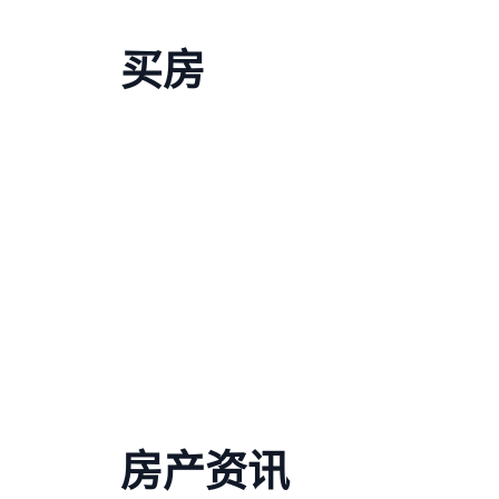
买房
房产资讯