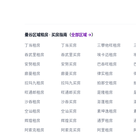
曼谷区域租房 · 买房指南（
全部区域 →
）
丁当租房
丁当买房
三攀他旺租房
吞武里租房
吞武里买房
埃卡迈租房
安努租房
安努买房
巴吞旺租房
廊曼租房
廊曼买房
律实租房
拉玛九租房
拉玛九买房
拍那空租房
旺通郎租房
旺通郎买房
是隆租房
沙吞租房
沙吞买房
澎蓬租房
空讪租房
空讪买房
素坤逸租房
辉煌租房
辉煌买房
通罗租房
阿索克租房
阿索克买房
阿里租房