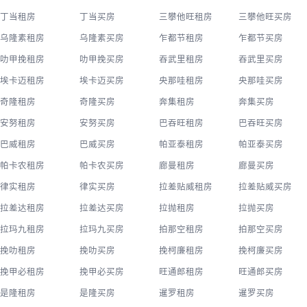
丁当租房
丁当买房
三攀他旺租房
三攀他旺买房
乌隆素租房
乌隆素买房
乍都节租房
乍都节买房
叻甲挽租房
叻甲挽买房
吞武里租房
吞武里买房
埃卡迈租房
埃卡迈买房
央那哇租房
央那哇买房
奇隆租房
奇隆买房
奔集租房
奔集买房
安努租房
安努买房
巴吞旺租房
巴吞旺买房
巴威租房
巴威买房
帕亚泰租房
帕亚泰买房
帕卡农租房
帕卡农买房
廊曼租房
廊曼买房
律实租房
律实买房
拉差贴威租房
拉差贴威买房
拉差达租房
拉差达买房
拉抛租房
拉抛买房
拉玛九租房
拉玛九买房
拍那空租房
拍那空买房
挽叻租房
挽叻买房
挽柯廉租房
挽柯廉买房
挽甲必租房
挽甲必买房
旺通郎租房
旺通郎买房
是隆租房
是隆买房
暹罗租房
暹罗买房