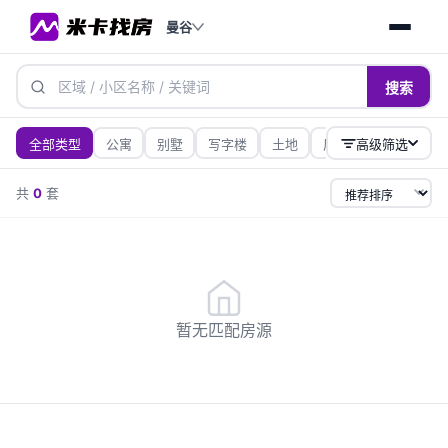
曼谷
搜索
全部类型
公寓
别墅
写字楼
土地
厂房/仓库
高级筛选
商铺
价格
共
0
套
—
1万内
1-3万
3-6万
6-10万
10万+
面积（㎡）
—
50-100
100-200
200+
暂无匹配房源
50㎡内
卧室数
1室
2室
3室
4室
5室+
租期
不限
月租
日租
周租
短租