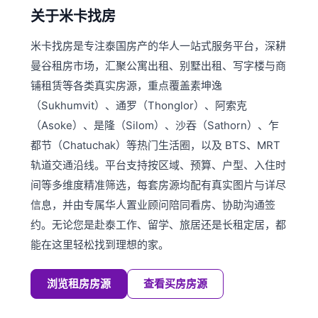
关于米卡找房
米卡找房是专注泰国房产的华人一站式服务平台，深耕
曼谷租房市场，汇聚公寓出租、别墅出租、写字楼与商
铺租赁等各类真实房源，重点覆盖素坤逸
（Sukhumvit）、通罗（Thonglor）、阿索克
（Asoke）、是隆（Silom）、沙吞（Sathorn）、乍
都节（Chatuchak）等热门生活圈，以及 BTS、MRT
轨道交通沿线。平台支持按区域、预算、户型、入住时
间等多维度精准筛选，每套房源均配有真实图片与详尽
信息，并由专属华人置业顾问陪同看房、协助沟通签
约。无论您是赴泰工作、留学、旅居还是长租定居，都
能在这里轻松找到理想的家。
浏览租房房源
查看买房房源