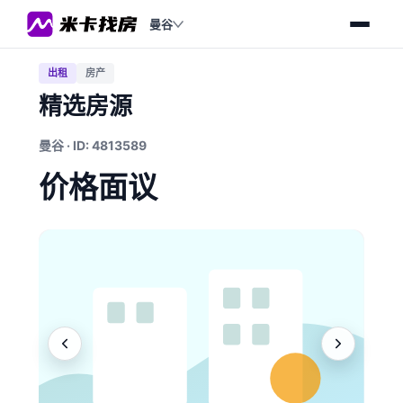
曼谷
出租
房产
精选房源
曼谷 · ID: 4813589
价格面议