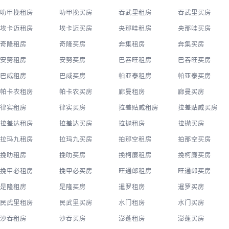
叻甲挽租房
叻甲挽买房
吞武里租房
吞武里买房
埃卡迈租房
埃卡迈买房
央那哇租房
央那哇买房
奇隆租房
奇隆买房
奔集租房
奔集买房
安努租房
安努买房
巴吞旺租房
巴吞旺买房
巴威租房
巴威买房
帕亚泰租房
帕亚泰买房
帕卡农租房
帕卡农买房
廊曼租房
廊曼买房
律实租房
律实买房
拉差贴威租房
拉差贴威买房
拉差达租房
拉差达买房
拉抛租房
拉抛买房
拉玛九租房
拉玛九买房
拍那空租房
拍那空买房
挽叻租房
挽叻买房
挽柯廉租房
挽柯廉买房
挽甲必租房
挽甲必买房
旺通郎租房
旺通郎买房
是隆租房
是隆买房
暹罗租房
暹罗买房
民武里租房
民武里买房
水门租房
水门买房
沙吞租房
沙吞买房
澎蓬租房
澎蓬买房