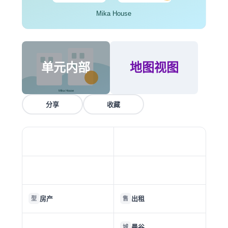
单元内部
地图视图
分享
收藏
房产
出租
型
售
曼谷
城