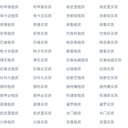
叻甲挽租房
叻甲挽买房
吞武里租房
吞武里买房
埃卡迈租房
埃卡迈买房
央那哇租房
央那哇买房
奇隆租房
奇隆买房
奔集租房
奔集买房
安努租房
安努买房
巴吞旺租房
巴吞旺买房
巴威租房
巴威买房
帕亚泰租房
帕亚泰买房
帕卡农租房
帕卡农买房
廊曼租房
廊曼买房
律实租房
律实买房
拉差贴威租房
拉差贴威买房
拉差达租房
拉差达买房
拉抛租房
拉抛买房
拉玛九租房
拉玛九买房
拍那空租房
拍那空买房
挽叻租房
挽叻买房
挽柯廉租房
挽柯廉买房
挽甲必租房
挽甲必买房
旺通郎租房
旺通郎买房
是隆租房
是隆买房
暹罗租房
暹罗买房
民武里租房
民武里买房
水门租房
水门买房
沙吞租房
沙吞买房
澎蓬租房
澎蓬买房