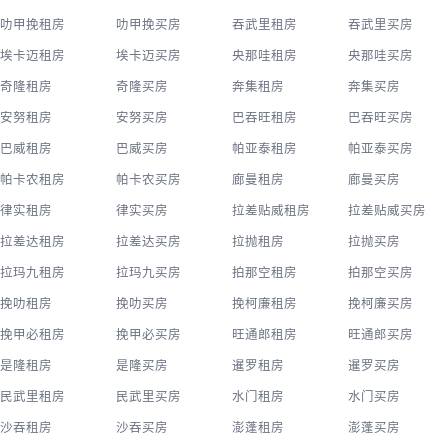
叻甲挽租房
叻甲挽买房
吞武里租房
吞武里买房
埃卡迈租房
埃卡迈买房
央那哇租房
央那哇买房
奇隆租房
奇隆买房
奔集租房
奔集买房
安努租房
安努买房
巴吞旺租房
巴吞旺买房
巴威租房
巴威买房
帕亚泰租房
帕亚泰买房
帕卡农租房
帕卡农买房
廊曼租房
廊曼买房
律实租房
律实买房
拉差贴威租房
拉差贴威买房
拉差达租房
拉差达买房
拉抛租房
拉抛买房
拉玛九租房
拉玛九买房
拍那空租房
拍那空买房
挽叻租房
挽叻买房
挽柯廉租房
挽柯廉买房
挽甲必租房
挽甲必买房
旺通郎租房
旺通郎买房
是隆租房
是隆买房
暹罗租房
暹罗买房
民武里租房
民武里买房
水门租房
水门买房
沙吞租房
沙吞买房
澎蓬租房
澎蓬买房