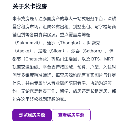
关于米卡找房
米卡找房是专注泰国房产的华人一站式服务平台，深耕
曼谷租房市场，汇聚公寓出租、别墅出租、写字楼与商
铺租赁等各类真实房源，重点覆盖素坤逸
（Sukhumvit）、通罗（Thonglor）、阿索克
（Asoke）、是隆（Silom）、沙吞（Sathorn）、乍
都节（Chatuchak）等热门生活圈，以及 BTS、MRT
轨道交通沿线。平台支持按区域、预算、户型、入住时
间等多维度精准筛选，每套房源均配有真实图片与详尽
信息，并由专属华人置业顾问陪同看房、协助沟通签
约。无论您是赴泰工作、留学、旅居还是长租定居，都
能在这里轻松找到理想的家。
浏览租房房源
查看买房房源