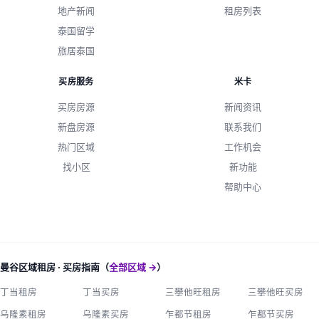
地产新闻
租房列表
泰国留学
旅居泰国
买房服务
米卡
买房房源
新闻资讯
新盘房源
联系我们
热门区域
工作机会
找小区
新功能
帮助中心
曼谷区域租房 · 买房指南（
全部区域 →
）
丁当租房
丁当买房
三攀他旺租房
三攀他旺买房
乌隆素租房
乌隆素买房
乍都节租房
乍都节买房