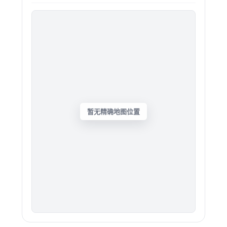
暂无精确地图位置