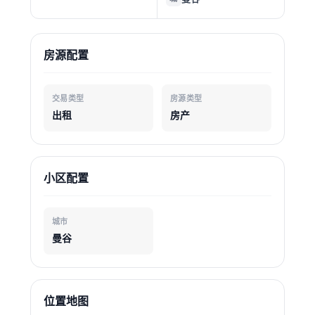
房源配置
交易类型
房源类型
出租
房产
小区配置
城市
曼谷
位置地图