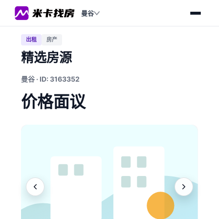
曼谷
出租
房产
精选房源
曼谷 · ID: 3163352
价格面议