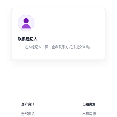
联系经纪人
进入经纪人主页，查看联系方式并提交咨询。
房产资讯
出租房源
全部资讯
出租房源