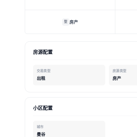
房产
型
房源配置
交易类型
房源类型
出租
房产
小区配置
城市
曼谷