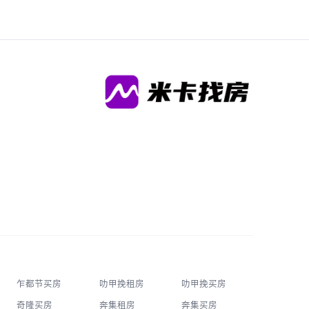
乍都节买房
叻甲挽租房
叻甲挽买房
奇隆买房
奔集租房
奔集买房