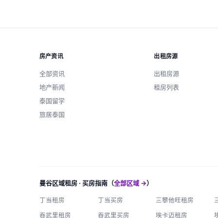
房产资讯
出租房源
全部资讯
出租房源
地产新闻
租房列表
泰国留学
旅居泰国
曼谷区域租房 · 买房指南（
全部区域 →
）
丁当租房
丁当买房
三攀他旺租房
吞武里租房
吞武里买房
埃卡迈租房