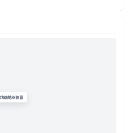
精确地图位置