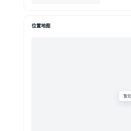
位置地图
暂无